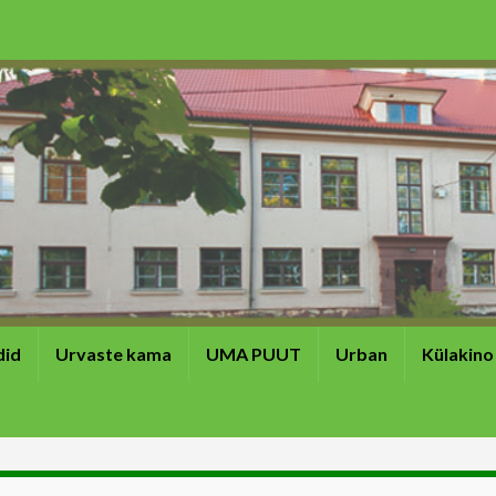
did
Urvaste kama
UMA PUUT
Urban
Külakino