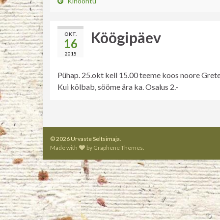
Kinoõhtu
Köögipäev
OKT.
16
2015
Pühap. 25.okt kell 15.00 teeme koos noore Grete
Kui kõlbab, sööme ära ka. Osalus 2.-
© 2026 Urvaste Seltsimaja.
Made with
by
Graphene Themes
.