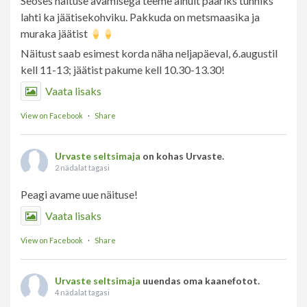
Seoses näituse avamisega teeme ainult paariks tunniks
lahti ka jäätisekohviku. Pakkuda on metsmaasika ja
muraka jäätist
Näitust saab esimest korda näha neljapäeval, 6.augustil
kell 11-13; jäätist pakume kell 10.30-13.30!
Vaata lisaks
View on Facebook
·
Share
Urvaste seltsimaja
on kohas Urvaste.
2 nädalat tagasi
Peagi avame uue näituse!
Vaata lisaks
View on Facebook
·
Share
Urvaste seltsimaja
uuendas oma kaanefotot.
4 nädalat tagasi