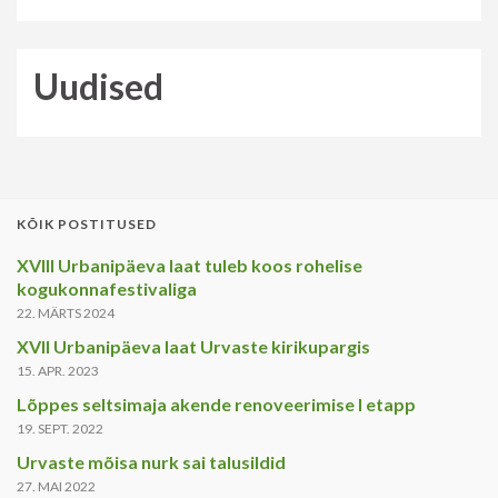
Uudised
KÕIK POSTITUSED
XVIII Urbanipäeva laat tuleb koos rohelise
kogukonnafestivaliga
22. MÄRTS 2024
XVII Urbanipäeva laat Urvaste kirikupargis
15. APR. 2023
Lõppes seltsimaja akende renoveerimise I etapp
19. SEPT. 2022
Urvaste mõisa nurk sai talusildid
27. MAI 2022