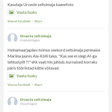
Kasutaja Urvaste seltsimaja kaanefoto
Vaata lisaks
View on Facebook
·
Share
Urvaste seltsimaja
4 nädalat tagasi
Heinamaarjapäev toimus seekord seltsimaja perenaise
Mariina juures Ala-Kõlli talus. "Kas see ei olegi AI-ga
tehtud pilt ?!" ehk vaat mis juhtub, kui naised korraks
päris tööriistad kätte võtavad.
Vaata lisaks
View on Facebook
·
Share
Urvaste seltsimaja
2 kuud tagasi