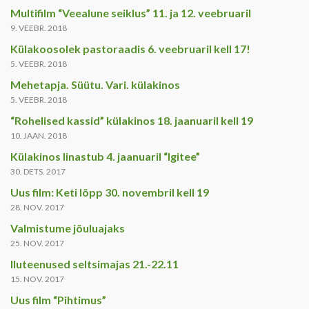
Multifilm “Veealune seiklus” 11. ja 12. veebruaril
9. VEEBR. 2018
Külakoosolek pastoraadis 6. veebruaril kell 17!
5. VEEBR. 2018
Mehetapja. Süütu. Vari. külakinos
5. VEEBR. 2018
“Rohelised kassid” külakinos 18. jaanuaril kell 19
10. JAAN. 2018
Külakinos linastub 4. jaanuaril “Igitee”
30. DETS. 2017
Uus film: Keti lõpp 30. novembril kell 19
28. NOV. 2017
Valmistume jõuluajaks
25. NOV. 2017
Iluteenused seltsimajas 21.-22.11
15. NOV. 2017
Uus film “Pihtimus”