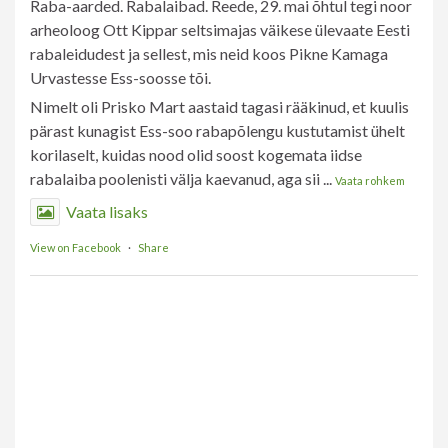
Raba-aarded. Rabalaibad. Reede, 29. mai õhtul tegi noor
arheoloog Ott Kippar seltsimajas väikese ülevaate Eesti
rabaleidudest ja sellest, mis neid koos Pikne Kamaga
Urvastesse Ess-soosse tõi.
Nimelt oli Prisko Mart aastaid tagasi rääkinud, et kuulis
pärast kunagist Ess-soo rabapõlengu kustutamist ühelt
korilaselt, kuidas nood olid soost kogemata iidse
rabalaiba poolenisti välja kaevanud, aga sii
...
Vaata rohkem
Vaata lisaks
View on Facebook
·
Share