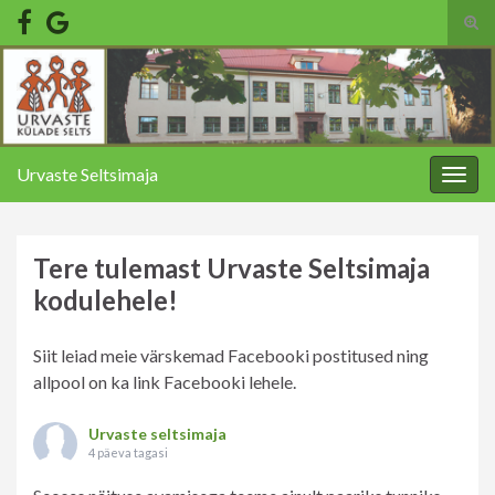
Tog
sear
Search for:
for
Urvaste Seltsimaja
Togg
navig
Tere tulemast Urvaste Seltsimaja
kodulehele!
Siit leiad meie värskemad Facebooki postitused ning
allpool on ka link Facebooki lehele.
Urvaste seltsimaja
4 päeva tagasi