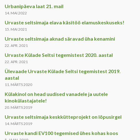
Urbanipäeva laat 21. mail
14. MAI 2022
Urvaste seltsimaja elava käsitöö elamuskeskuseks!
15. MAI 2021
Urvaste seltsimaja aknad säravad üha kenamini
22. APR. 2021
Urvaste Külade Seltsi tegemistest 2020. aastal
22. APR. 2021
Ülevaade Urvaste Külade Seltsi tegemistest 2019.
aastal
11. MÄRTS 2020
Külakinol on head uudised vanadele ja uutele
kinokülastajatele!
20. MÄRTS 2019
Urvaste seltsimaja keskkütteprojekt on lõpusirgel
14. MÄRTS 2019
Urvaste kandi EV100 tegemised ühes kohas koos
5. JAAN. 2019