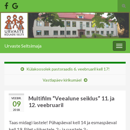
Tog
sear
Search for:
for
Urvaste Seltsimaja
Togg
navig
Külakoosolek pastoraadis 6. veebruaril kell 17!
Vastlapäev kirikumäel
Multifilm “Veealune seiklus” 11. ja
VEEBR.
09
12. veebruaril
2018
Taas midagi lastele! Pühapäeval kell 14 ja esmaspäeval
kell 19. Pilet väikestele 2.- ja suurtele 3.-