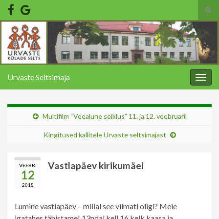
Tog
sear
Search for:
for
Urvaste Seltsimaja
Togg
navig
Multifilm “Veealune seiklus” 11. ja 12. veebruaril
Kingitused kallitele Urvaste seltsimajast
Vastlapäev kirikumäel
VEEBR.
12
2018
Lumine vastlapäev – millal see viimati oligi? Meie
igatahes tähistame! 13ndal kell 16 kelk kaasa ja