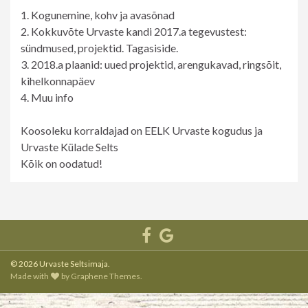
1. Kogunemine, kohv ja avasõnad
2. Kokkuvõte Urvaste kandi 2017.a tegevustest:
sündmused, projektid. Tagasiside.
3. 2018.a plaanid: uued projektid, arengukavad, ringsõit,
kihelkonnapäev
4. Muu info
Koosoleku korraldajad on EELK Urvaste kogudus ja
Urvaste Külade Selts
Kõik on oodatud!
© 2026 Urvaste Seltsimaja.
Made with
by
Graphene Themes
.