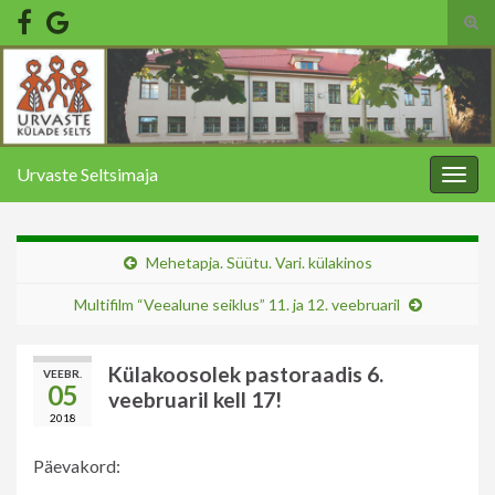
Tog
sear
Search for:
for
Urvaste Seltsimaja
Togg
navig
Mehetapja. Süütu. Vari. külakinos
Multifilm “Veealune seiklus” 11. ja 12. veebruaril
Külakoosolek pastoraadis 6.
VEEBR.
05
veebruaril kell 17!
2018
Päevakord: