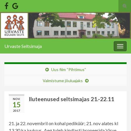
Tog
sear
Search for:
for
Urvaste Seltsimaja
Togg
navig
Uus film “Pihtimus”
Valmistume jõuluajaks
Iluteenused seltsimajas 21.-22.11
NOV.
15
2017
21. ja 22. novembril on kohal pediküür; 21. nov alates kl
13.30 ka juuksur. Aeg tuleb kindlasti broneerida Virve