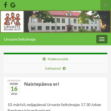
Tog
sear
Search for:
for
Urvaste Seltsimaja
Togg
navig
Külakoosolek
Eelteated
Naistepäeva eri
VEEBR.
16
2016
10. märtsil, neljapäeval Urvaste Seltsimajas 17.30 Johan
Randvere klaverikontsert.