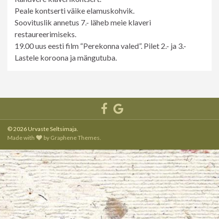
Peale kontserti väike elamuskohvik.
Soovituslik annetus 7.- läheb meie klaveri
restaureerimiseks.
19.00 uus eesti film “Perekonna valed”. Pilet 2.- ja 3.-
Lastele koroona ja mängutuba.
© 2026 Urvaste Seltsimaja.
Made with
by
Graphene Themes
.