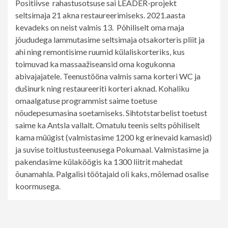
Positiivse rahastusotsuse sai LEADER-projekt
seltsimaja 21 akna restaureerimiseks. 2021.aasta
kevadeks on neist valmis 13. Põhiliselt oma maja
jõududega lammutasime seltsimaja otsakorteris pliit ja
ahi ning remontisime ruumid külaliskorteriks, kus
toimuvad ka massaažiseansid oma kogukonna
abivajajatele. Teenustööna valmis sama korteri WC ja
dušinurk ning restaureeriti korteri aknad. Kohaliku
omaalgatuse programmist saime toetuse
nõudepesumasina soetamiseks. Sihtotstarbelist toetust
saime ka Antsla vallalt. Omatulu teenis selts põhiliselt
kama müügist (valmistasime 1200 kg erinevaid kamasid)
ja suvise toitlustusteenusega Pokumaal. Valmistasime ja
pakendasime külaköögis ka 1300 liitrit mahedat
õunamahla. Palgalisi töötajaid oli kaks, mõlemad osalise
koormusega.