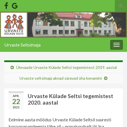
Tog
sear
Search for:
for
Urvaste Seltsimaja
Togg
navig
Ülevaade Urvaste Külade Seltsi tegemistest 2019. aastal
Urvaste seltsimaja aknad säravad üha kenamini
Urvaste Külade Seltsi tegemistest
APR.
22
2020. aastal
2021
Eelmine aasta möödus Urvaste Külade Seltsil suuresti
koroonapandeemia tähe all – esmakordselt jäi ära