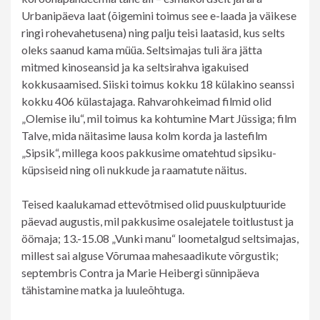
Urbanipäeva laat (õigemini toimus see e-laada ja väikese
ringi rohevahetusena) ning palju teisi laatasid, kus selts
oleks saanud kama müüa. Seltsimajas tuli ära jätta
mitmed kinoseansid ja ka seltsirahva igakuised
kokkusaamised. Siiski toimus kokku 18 külakino seanssi
kokku 406 külastajaga. Rahvarohkeimad filmid olid
„Olemise ilu“, mil toimus ka kohtumine Mart Jüssiga; film
Talve, mida näitasime lausa kolm korda ja lastefilm
„Sipsik“, millega koos pakkusime omatehtud sipsiku-
küpsiseid ning oli nukkude ja raamatute näitus.
Teised kaalukamad ettevõtmised olid puuskulptuuride
päevad augustis, mil pakkusime osalejatele toitlustust ja
öömaja; 13.-15.08 „Vunki manu“ loometalgud seltsimajas,
millest sai alguse Võrumaa mahesaadikute võrgustik;
septembris Contra ja Marie Heibergi sünnipäeva
tähistamine matka ja luuleõhtuga.