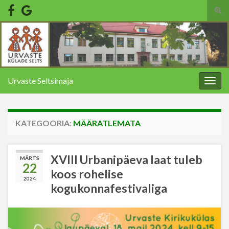
Tog
sear
Search for:
for
Urvaste Seltsimaja
Togg
navig
KATEGOORIA:
MÄÄRATLEMATA
XVIII Urbanipäeva laat tuleb
MÄRTS
22
koos rohelise
2024
kogukonnafestivaliga