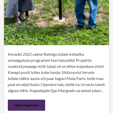
Kevadel 2022 saime Ruhingu külale kohaliku
omaalgatuse programmi toel talusildid. Projektis
osalesid peaaegu kõik talud, nii on ühise kujunduse efekt
Kanepi poolt tulles kohe tunda. Sildisoovist tervele
külale rääkis aasta või paar tagasi Maia Parts, kelle maa
peal on nüüd lisaks Ojaveere talu sildile ka Urvaste kandi
alguse tähis. Kujundajale Epp Margnale sai antud edasi …
Jätka lugemist