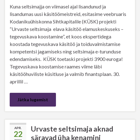
Kuna seltsimajja on viimasel ajal lisandunud ja
lisandumas uusi käsitöömeistreid, esitasime veebruaris
Kodanikuühiskonna Sihtkapitalile (KÜSK) projekti
“Urvaste seltsimaja elava käsitöö elamuskeskuseks –
tegevuskava koostamine”, et koos ekspertidega
koostada tegevuskava käsitöö ja toiduvalmistamise
kompetentsi jagamiseks ning seltsimaja e-turunduse
edendamiseks. KÜSK toetaski projekti 3900 euroga!
Tegevuskava koostamise raames viime läbi
käsitööhuviliste küsitluse ja valmib finantsplaan. 30.
aprillil …
Jätka lugemist
Urvaste seltsimaja aknad
APR.
22
säravad üha kenamini