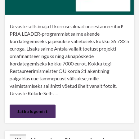
Urvaste seltsimaja II korruse aknad on restaureeritud!
PRIA LEADER-programmist saime akende
kordategemiseks ja peaukse vahetuseks kokku 36 733,5
euroga. Lisaks saime Antsla vallalt toetust projekti
omafinantseeringuks ning aknapõskede
kordategemiseks kokku 7000 eurot. Kokku tegi
Restaureerimismeister OÜ korda 21 akent ning
paigaldas uue tammepuust välisukse, mille
valmistamiseks sai šnitti võetud ühelt vanalt fotolt.
Urvaste Külade Selts …
Jätka lugemist