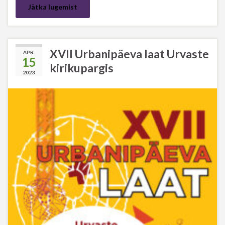
Jätka lugemist
XVII Urbanipäeva laat Urvaste
APR.
15
kirikupargis
2023