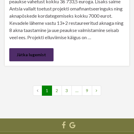
peaukse vahetust kokku 36 733,5 euroga. Lisaks saime
Antsla vallalt toetust projekti omafinantseeringuks ning
aknapõskede kordategemiseks kokku 7000 eurot.
Kevadele läheme vastu 13+2 restaureeritud aknaga ning
8 akna taastamine ja uue peaukse valmistamine seisab
veel ees. Projekti elluviimise käigus on …
Jätka lugemist
1
2
3
…
9