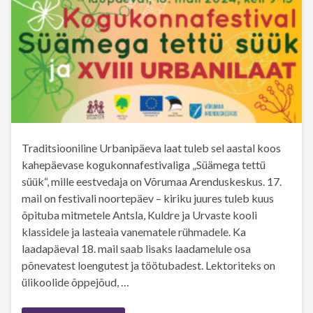
Traditsiooniline Urbanipäeva laat tuleb sel aastal koos
kahepäevase kogukonnafestivaliga „Süämega tettü
süük“, mille eestvedaja on Võrumaa Arenduskeskus. 17.
mail on festivali noortepäev – kiriku juures tuleb kuus
õpituba mitmetele Antsla, Kuldre ja Urvaste kooli
klassidele ja lasteaia vanematele rühmadele. Ka
laadapäeval 18. mail saab lisaks laadamelule osa
põnevatest loengutest ja töötubadest. Lektoriteks on
ülikoolide õppejõud, …