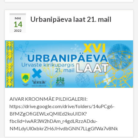
Urbanipäeva laat 21. mail
MAI
14
2022
AIVAR KROONMÄE PILDIGALERII:
https://drive.google.com/drive/folders/14uPCg6-
BfMZgOfiGEWLxQMlEd2kuUIDX?
fbclid=IwAR3W2hDAm_r4gdLRzzADdu-
NMLdyUl0xbkrZH6JHvdbGNN7LLgGfWa7v8Nk