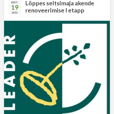
Lõppes seltsimaja akende
SEPT.
19
renoveerimise I etapp
2022