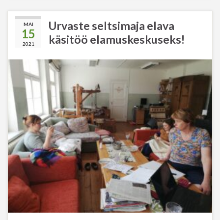
Urvaste seltsimaja elava
MAI
15
käsitöö elamuskeskuseks!
2021