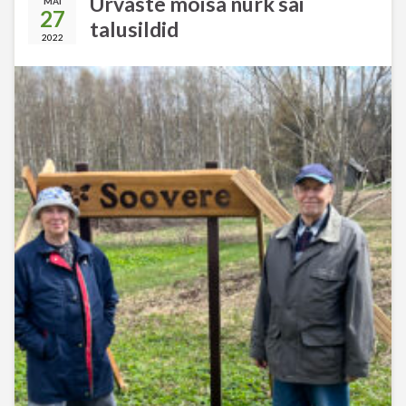
Urvaste mõisa nurk sai
MAI
27
talusildid
2022